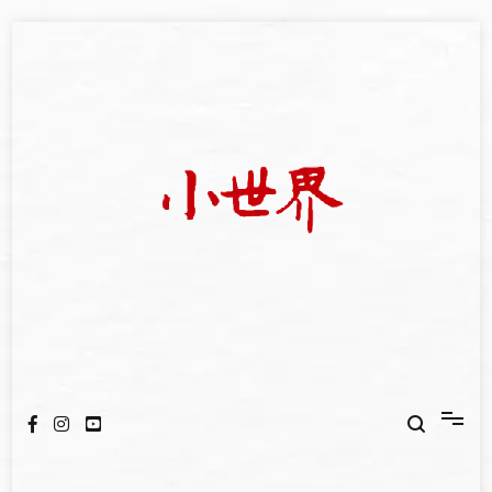
Skip
to
content
我們立足小世界，學習記錄浩瀚蒼穹
世新大學小世界