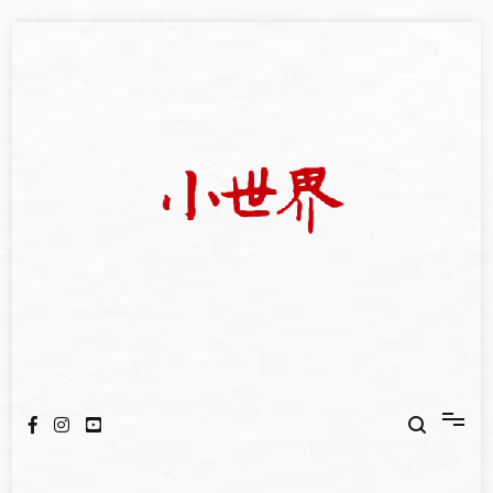
Skip
to
content
我們立足小世界，學習記錄浩瀚蒼穹
世新大學小世界