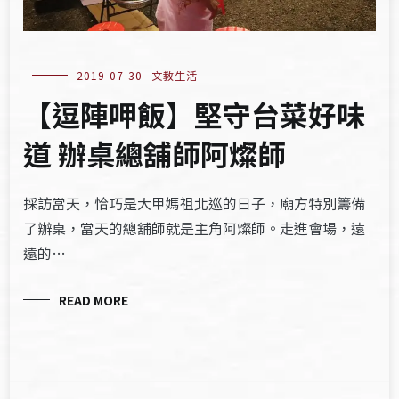
2019-07-30
文教生活
【逗陣呷飯】堅守台菜好味
道 辦桌總舖師阿燦師
採訪當天，恰巧是大甲媽祖北巡的日子，廟方特別籌備
了辦桌，當天的總舖師就是主角阿燦師。走進會場，遠
遠的…
READ MORE