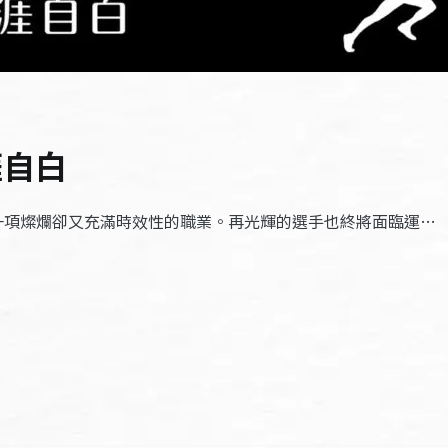
涯自白
，一項燦爛卻又充滿時效性的職業。再光輝的選手也終將面臨運…