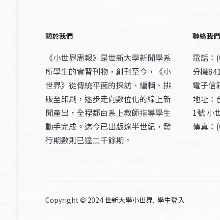
關於我們
聯絡我們
《小世界周報》是世新大學新聞學系
電話：(0
所學生的實習刊物，創刊至今，《小
分機841
世界》從傳統平面的採訪、編輯、排
電子信箱：
版至印刷，逐步走向數位化的線上新
地址：
聞產出，全程都由系上教師指導學生
1號 小
動手完成。迄今已出版逾半世紀，發
傳真：(0
行期數則已達二千餘期。
Copyright © 2024
世新大學小世界
.
學生登入