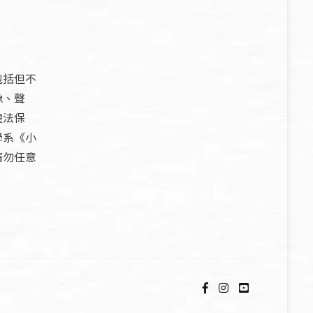
包括但不
像、聲
權法保
學系《小
請勿任意