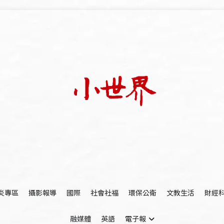
我們立足小世界，學習記錄浩瀚蒼穹
世新大學小世界
炎專區
攝影報導
國際
社會社福
環保公衛
文教生活
財經
融媒體
英語
電子報