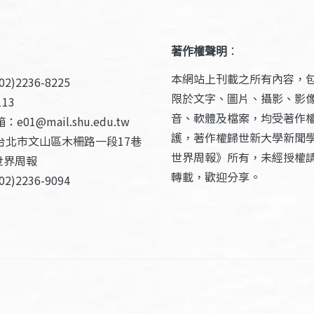
著作權聲明
：
本網站上刊載之所有內容，
2)2236-8225
限於文字、圖片、攝影、影
13
音、軟體及檔案，均受著作
e01@mail.shu.edu.tw
護，著作權歸世新大學新聞
台北市文山區木柵路一段17巷
世界周報》所有，未經授權
世界周報
轉載，歡迎分享。
2)2236-9094