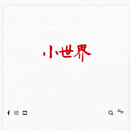
Skip
to
content
我們立足小世界，學習記錄浩瀚蒼穹
世新大學小世界