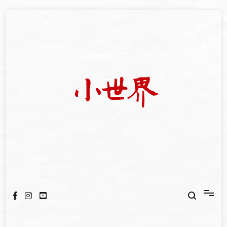
Skip
to
content
我們立足小世界，學習記錄浩瀚蒼穹
世新大學小世界