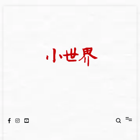
Skip
to
content
我們立足小世界，學習記錄浩瀚蒼穹
世新大學小世界