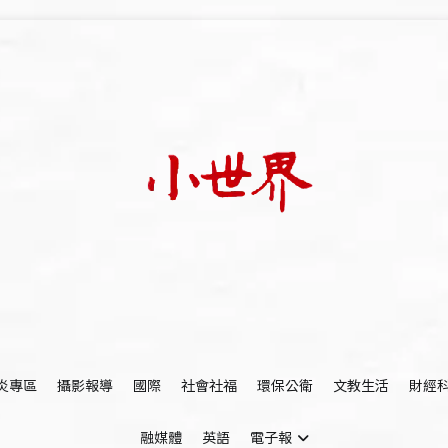
我們立足小世界，學習記錄浩瀚蒼穹
世新大學小世界
炎專區
攝影報導
國際
社會社福
環保公衛
文教生活
財經
融媒體
英語
電子報