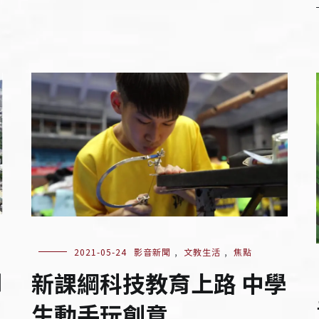
2021-05-24
影音新聞
,
文教生活
,
焦點
如
新課綱科技教育上路 中學
生動手玩創意