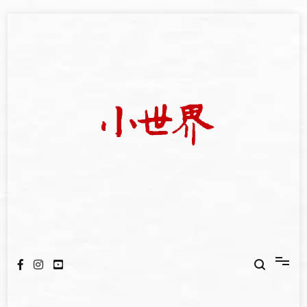
Skip
to
content
我們立足小世界，學習記錄浩瀚蒼穹
世新大學小世界