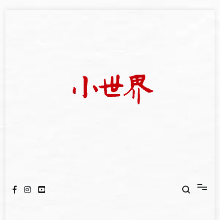
Skip
to
content
我們立足小世界，學習記錄浩瀚蒼穹
世新大學小世界