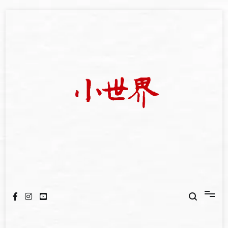
Skip
to
content
我們立足小世界，學習記錄浩瀚蒼穹
世新大學小世界