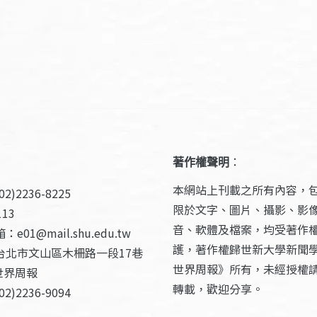
著作權聲明
：
本網站上刊載之所有內容，
2)2236-8225
限於文字、圖片、攝影、影
13
音、軟體及檔案，均受著作
e01@mail.shu.edu.tw
護，著作權歸世新大學新聞
台北市文山區木柵路一段17巷
世界周報》所有，未經授權
世界周報
轉載，歡迎分享。
2)2236-9094