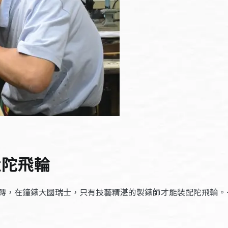
造陀飛輪
轉，在鐘錶大國瑞士，只有技藝精湛的製錶師才能裝配陀飛輪。