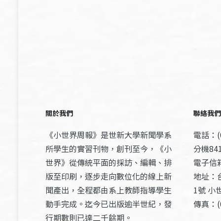
關於我們
聯絡我們
《小世界周報》是世新大學新聞學系
電話：(0
所學生的實習刊物，創刊至今，《小
分機841
世界》從傳統平面的採訪、編輯、排
電子信箱：
版至印刷，逐步走向數位化的線上新
地址：
聞產出，全程都由系上教師指導學生
1號 小
動手完成。迄今已出版逾半世紀，發
傳真：(0
行期數則已達二千餘期。