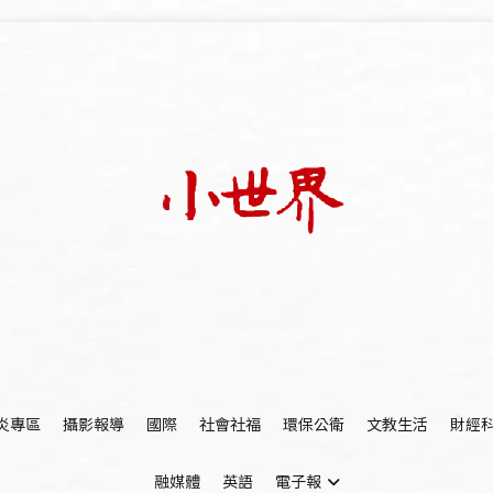
我們立足小世界，學習記錄浩瀚蒼穹
世新大學小世界
炎專區
攝影報導
國際
社會社福
環保公衛
文教生活
財經
融媒體
英語
電子報