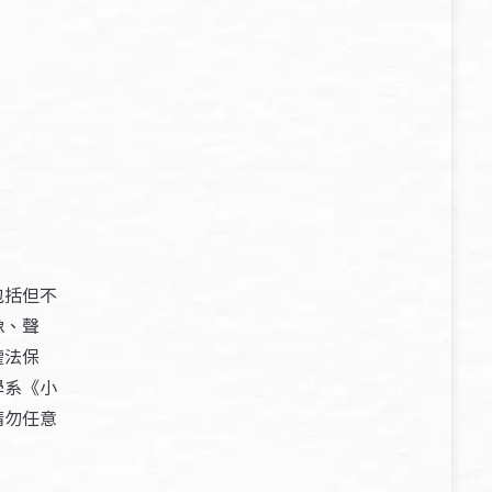
包括但不
像、聲
權法保
學系《小
請勿任意