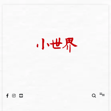
Skip
to
content
我們立足小世界，學習記錄浩瀚蒼穹
世新大學小世界