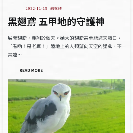
2022-11-19
融媒體
黑翅鳶 五甲地的守護神
展開翅膀，翱翔於藍天。碩大的翅膀甚至能遮天蔽日。
「看吶！是老鷹！」陸地上的人類望向天空的猛禽，不
禁連…
READ MORE