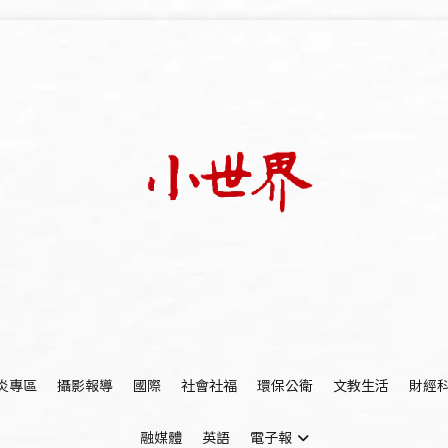
我們立足小世界，學習記錄浩瀚蒼穹
世新大學小世界
炎專區
攝影報導
國際
社會社福
環保公衛
文教生活
財經
融媒體
英語
電子報