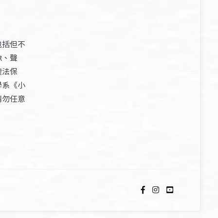
包括但不
像、聲
權法保
學系《小
請勿任意