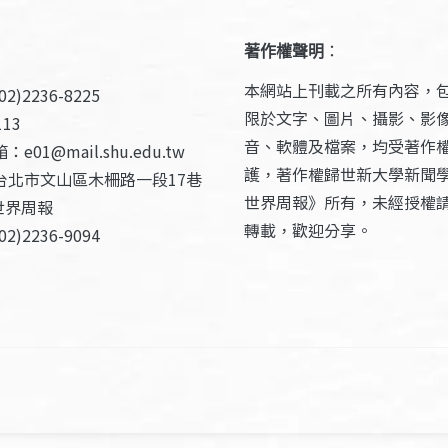
著作權聲明
：
本網站上刊載之所有內容，
2)2236-8225
限於文字、圖片、攝影、影
13
音、軟體及檔案，均受著作
e01@mail.shu.edu.tw
護，著作權歸世新大學新聞
台北市文山區木柵路一段17巷
世界周報》所有，未經授權
世界周報
轉載，歡迎分享。
2)2236-9094