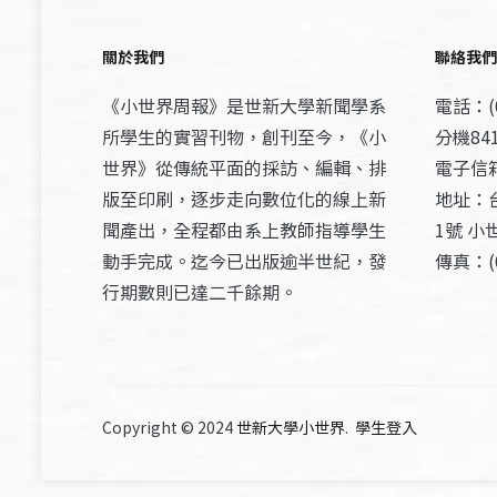
關於我們
聯絡我們
《小世界周報》是世新大學新聞學系
電話：(0
所學生的實習刊物，創刊至今，《小
分機841
世界》從傳統平面的採訪、編輯、排
電子信箱：
版至印刷，逐步走向數位化的線上新
地址：
聞產出，全程都由系上教師指導學生
1號 小
動手完成。迄今已出版逾半世紀，發
傳真：(0
行期數則已達二千餘期。
Copyright © 2024
世新大學小世界
.
學生登入