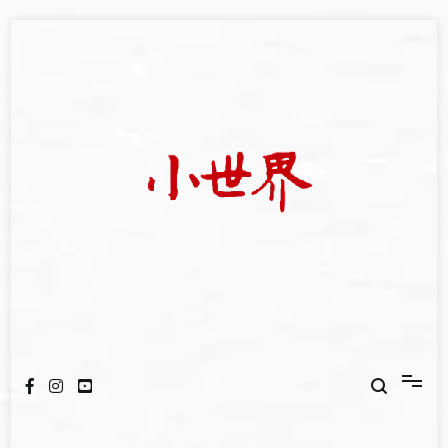
Skip
to
content
我們立足小世界，學習記錄浩瀚蒼穹
世新大學小世界