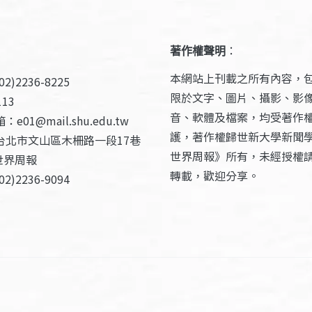
著作權聲明
：
本網站上刊載之所有內容，
2)2236-8225
限於文字、圖片、攝影、影
13
音、軟體及檔案，均受著作
e01@mail.shu.edu.tw
護，著作權歸世新大學新聞
台北市文山區木柵路一段17巷
世界周報》所有，未經授權
世界周報
轉載，歡迎分享。
2)2236-9094