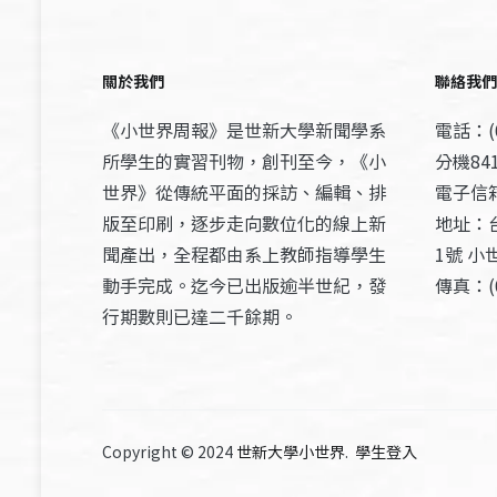
關於我們
聯絡我們
《小世界周報》是世新大學新聞學系
電話：(0
所學生的實習刊物，創刊至今，《小
分機841
世界》從傳統平面的採訪、編輯、排
電子信箱：
版至印刷，逐步走向數位化的線上新
地址：
聞產出，全程都由系上教師指導學生
1號 小
動手完成。迄今已出版逾半世紀，發
傳真：(0
行期數則已達二千餘期。
Copyright © 2024
世新大學小世界
.
學生登入