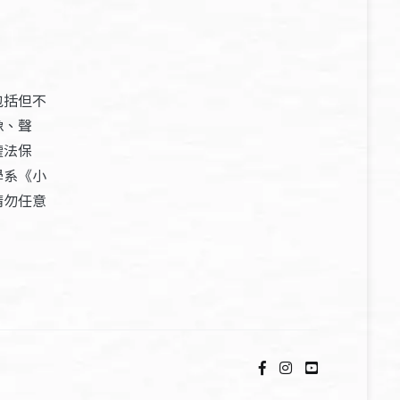
包括但不
像、聲
權法保
學系《小
請勿任意