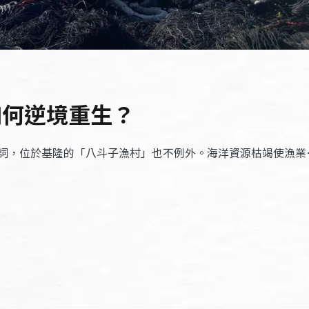
如何逆境重生？
詞，位於基隆的「八斗子漁村」也不例外。海洋資源枯竭使漁業