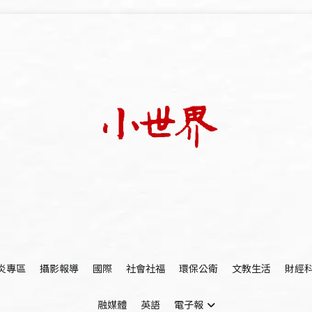
我們立足小世界，學習記錄浩瀚蒼穹
世新大學小世界
炎專區
攝影報導
國際
社會社福
環保公衛
文教生活
財經
融媒體
英語
電子報