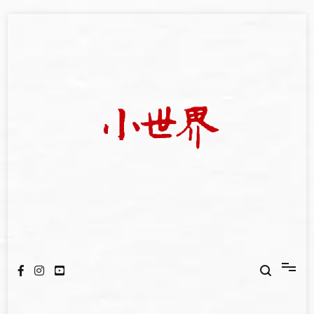
Skip
to
content
我們立足小世界，學習記錄浩瀚蒼穹
世新大學小世界