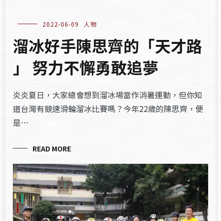
2022-06-09
人物
溜冰好手陳思齊的「天才路
」 努力不懈勇敢追夢
炎炎夏日，大家總會想到溜冰場當作消暑運動，但你知
道台灣有競速滑輪溜冰比賽嗎？今年22歲的陳思齊，便
是…
READ MORE