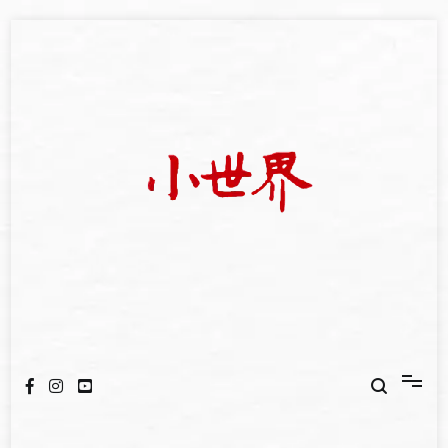
Skip
to
content
我們立足小世界，學習記錄浩瀚蒼穹
世新大學小世界