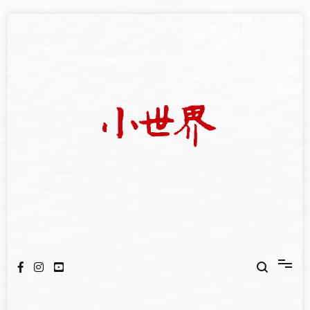
Skip
to
content
我們立足小世界，學習記錄浩瀚蒼穹
世新大學小世界