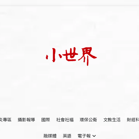
我們立足小世界，學習記錄浩瀚蒼穹
世新大學小世界
炎專區
攝影報導
國際
社會社福
環保公衛
文教生活
財經
融媒體
英語
電子報