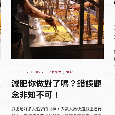
2018-05-25
文教生活
,
焦點
減肥你做對了嗎？錯誤觀
飲
念非知不可！
減肥是許多人追求的目標，少數人為快速減重進行