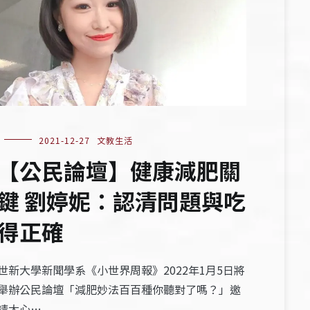
2021-12-27
文教生活
【公民論壇】健康減肥關
鍵 劉婷妮：認清問題與吃
得正確
世新大學新聞學系《小世界周報》2022年1月5日將
舉辦公民論壇「減肥妙法百百種你聽對了嗎？」邀
請大心…