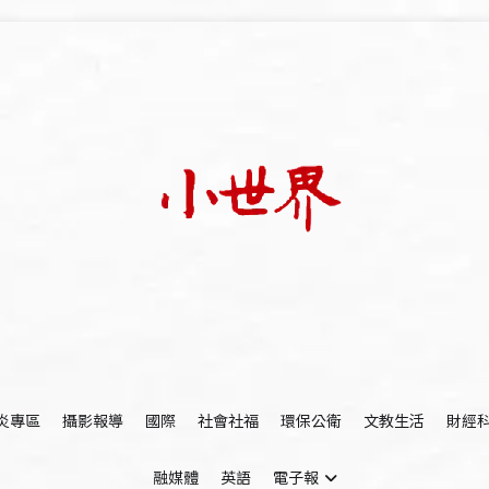
我們立足小世界，學習記錄浩瀚蒼穹
世新大學小世界
炎專區
攝影報導
國際
社會社福
環保公衛
文教生活
財經
融媒體
英語
電子報