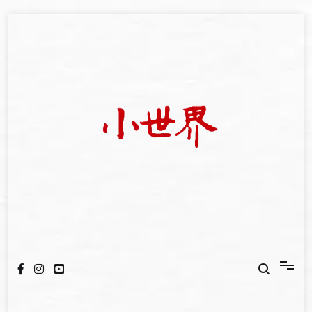
Skip
to
content
我們立足小世界，學習記錄浩瀚蒼穹
世新大學小世界