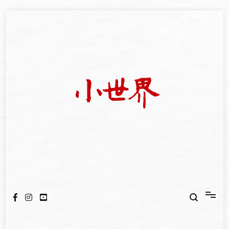
Skip
to
content
我們立足小世界，學習記錄浩瀚蒼穹
世新大學小世界