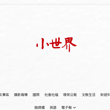
我們立足小世界，學習記錄浩瀚蒼穹
世新大學小世界
炎專區
攝影報導
國際
社會社福
環保公衛
文教生活
財經
融媒體
英語
電子報