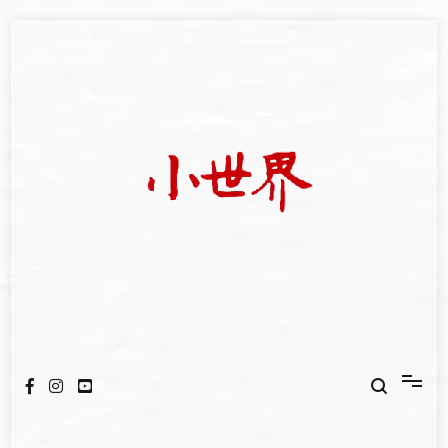
Skip
to
content
我們立足小世界，學習記錄浩瀚蒼穹
世新大學小世界