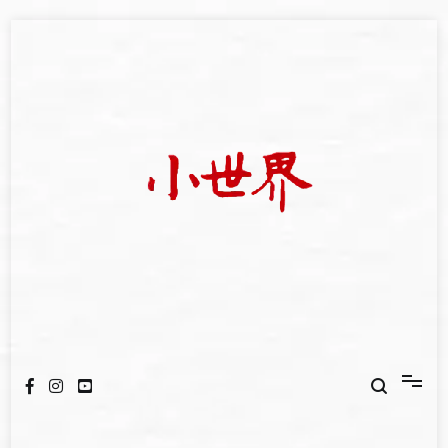
Skip
to
content
我們立足小世界，學習記錄浩瀚蒼穹
世新大學小世界