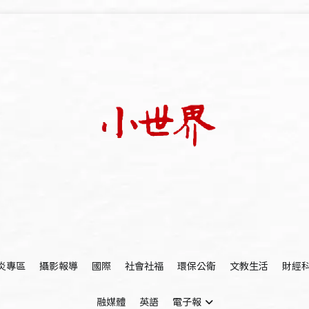
我們立足小世界，學習記錄浩瀚蒼穹
世新大學小世界
炎專區
攝影報導
國際
社會社福
環保公衛
文教生活
財經
融媒體
英語
電子報