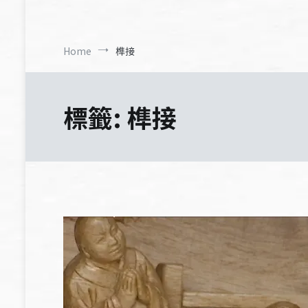
Home
榫接
標籤:
榫接