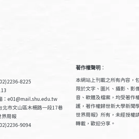
著作權聲明
：
本網站上刊載之所有內容，
2)2236-8225
限於文字、圖片、攝影、影
13
音、軟體及檔案，均受著作
e01@mail.shu.edu.tw
護，著作權歸世新大學新聞
台北市文山區木柵路一段17巷
世界周報》所有，未經授權
世界周報
轉載，歡迎分享。
2)2236-9094