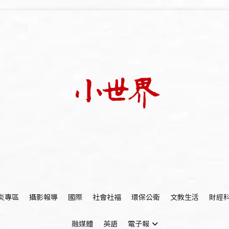
我們立足小世界，學習記錄浩瀚蒼穹
世新大學小世界
炎專區
攝影報導
國際
社會社福
環保公衛
文教生活
財經
融媒體
英語
電子報