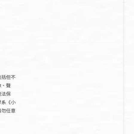
包括但不
像、聲
權法保
學系《小
請勿任意