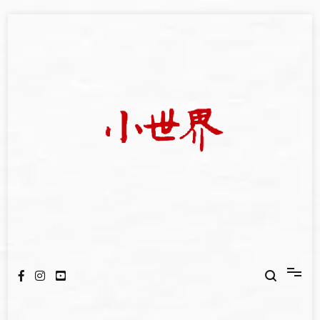
Skip
to
content
我們立足小世界，學習記錄浩瀚蒼穹
世新大學小世界