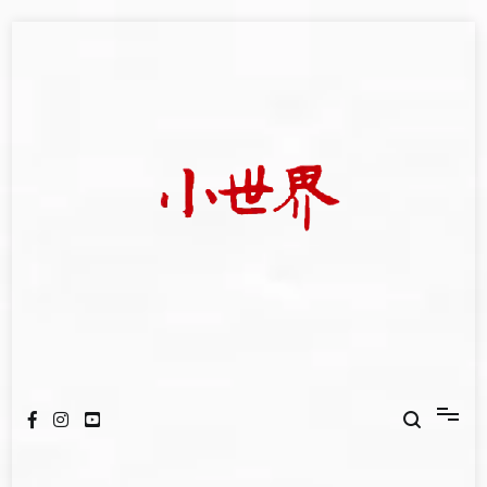
Skip
to
content
我們立足小世界，學習記錄浩瀚蒼穹
世新大學小世界