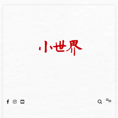
Skip
to
content
我們立足小世界，學習記錄浩瀚蒼穹
世新大學小世界