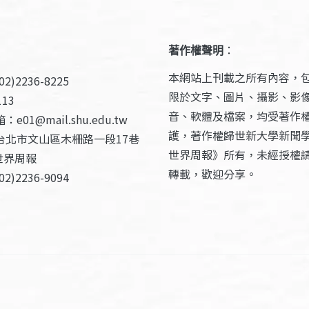
著作權聲明
：
本網站上刊載之所有內容，
2)2236-8225
限於文字、圖片、攝影、影
13
音、軟體及檔案，均受著作
e01@mail.shu.edu.tw
護，著作權歸世新大學新聞
台北市文山區木柵路一段17巷
世界周報》所有，未經授權
世界周報
轉載，歡迎分享。
2)2236-9094