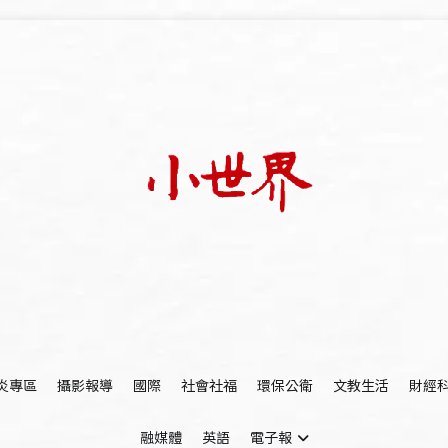
我們立足小世界，學習記錄浩瀚蒼穹
世新大學小世界
炎專區
攝影報導
國際
社會社福
環保公衛
文教生活
財經
融媒體
英語
電子報