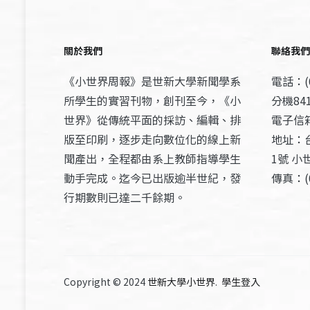
關於我們
聯絡我們
《小世界周報》是世新大學新聞學系
電話：(0
所學生的實習刊物，創刊至今，《小
分機841
世界》從傳統平面的採訪、編輯、排
電子信箱：
版至印刷，逐步走向數位化的線上新
地址：
聞產出，全程都由系上教師指導學生
1號 小
動手完成。迄今已出版逾半世紀，發
傳真：(0
行期數則已達二千餘期。
Copyright © 2024
世新大學小世界
.
學生登入