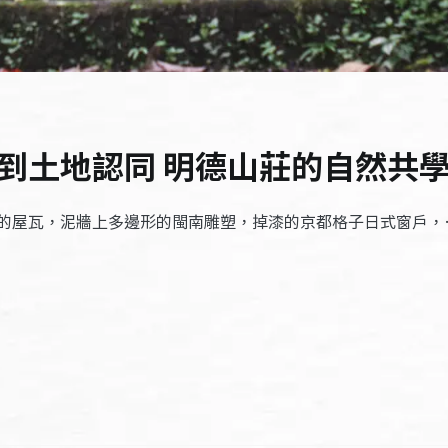
到土地認同 明德山莊的自然共
的屋瓦，泥牆上多邊形的閩南雕塑，掉漆的京都格子日式窗戶，