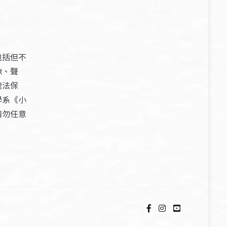
包括但不
像、聲
權法保
學系《小
請勿任意