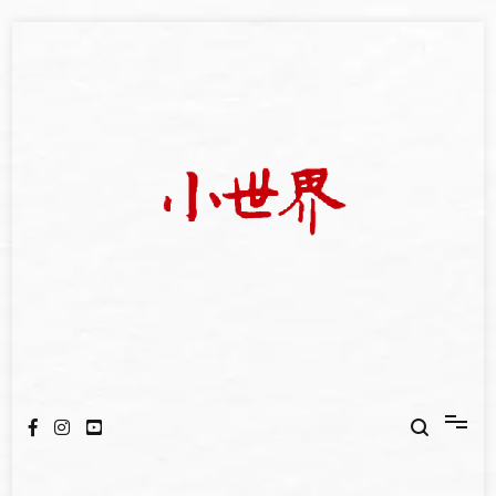
Skip
to
content
我們立足小世界，學習記錄浩瀚蒼穹
世新大學小世界