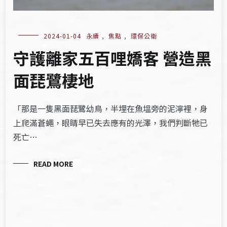
2024-01-04
永續
,
焦點
,
環保公衛
守護離家五百哩嬌客 營造黑
面琵鷺棲地
「那是一隻黑面琵鷺幼鳥，半埋在魚塭旁的泥濘裡，身
上爬滿蒼蠅，眼睛早已失去應有的光澤，我們判斷牠已
死亡…
READ MORE