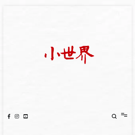
Skip
to
content
我們立足小世界，學習記錄浩瀚蒼穹
世新大學小世界