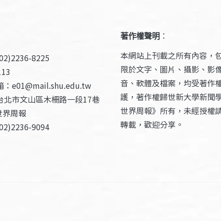
著作權聲明
：
本網站上刊載之所有內容，
2)2236-8225
限於文字、圖片、攝影、影
13
音、軟體及檔案，均受著作
e01@mail.shu.edu.tw
護，著作權歸世新大學新聞
台北市文山區木柵路一段17巷
世界周報》所有，未經授權
世界周報
轉載，歡迎分享。
2)2236-9094