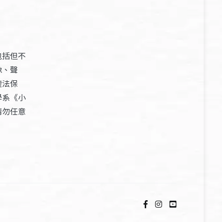
包括但不
像、聲
權法保
學系《小
請勿任意