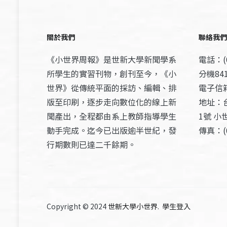
關於我們
聯絡我們
《小世界周報》是世新大學新聞學系
電話：(0
所學生的實習刊物，創刊至今，《小
分機841
世界》從傳統平面的採訪、編輯、排
電子信箱：
版至印刷，逐步走向數位化的線上新
地址：
聞產出，全程都由系上教師指導學生
1號 小
動手完成。迄今已出版逾半世紀，發
傳真：(0
行期數則已達二千餘期。
Copyright © 2024
世新大學小世界
.
學生登入