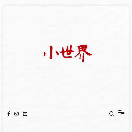
Skip
to
content
我們立足小世界，學習記錄浩瀚蒼穹
世新大學小世界