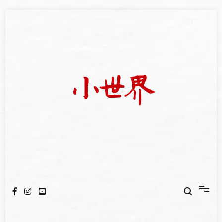
Skip
to
content
我們立足小世界，學習記錄浩瀚蒼穹
世新大學小世界