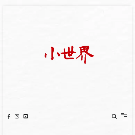
Skip
to
content
我們立足小世界，學習記錄浩瀚蒼穹
世新大學小世界