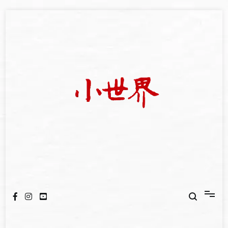
Skip
to
content
我們立足小世界，學習記錄浩瀚蒼穹
世新大學小世界