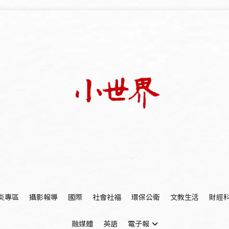
我們立足小世界，學習記錄浩瀚蒼穹
世新大學小世界
炎專區
攝影報導
國際
社會社福
環保公衛
文教生活
財經
融媒體
英語
電子報