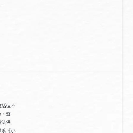
…
包括但不
像、聲
權法保
學系《小