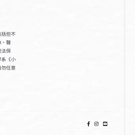
包括但不
像、聲
權法保
學系《小
請勿任意