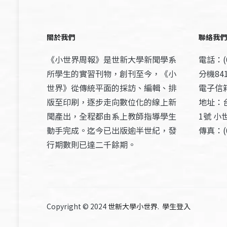
關於我們
聯絡我們
《小世界周報》是世新大學新聞學系
電話：(0
所學生的實習刊物，創刊至今，《小
分機841
世界》從傳統平面的採訪、編輯、排
電子信箱：
版至印刷，逐步走向數位化的線上新
地址：
聞產出，全程都由系上教師指導學生
1號 小
動手完成。迄今已出版逾半世紀，發
傳真：(0
行期數則已達二千餘期。
Copyright © 2024
世新大學小世界
.
學生登入