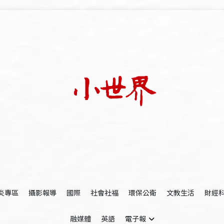
我們立足小世界，學習記錄浩瀚蒼穹
世新大學小世界
炎專區
攝影報導
國際
社會社福
環保公衛
文教生活
財經
融媒體
英語
電子報