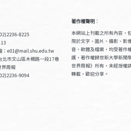
著作權聲明
：
本網站上刊載之所有內容，
2)2236-8225
限於文字、圖片、攝影、影
13
音、軟體及檔案，均受著作
e01@mail.shu.edu.tw
護，著作權歸世新大學新聞
台北市文山區木柵路一段17巷
世界周報》所有，未經授權
世界周報
轉載，歡迎分享。
2)2236-9094