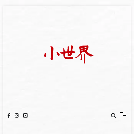
Skip
to
content
我們立足小世界，學習記錄浩瀚蒼穹
世新大學小世界