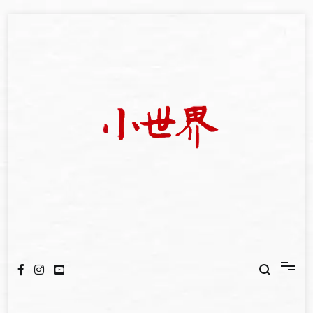
Skip
to
content
我們立足小世界，學習記錄浩瀚蒼穹
世新大學小世界