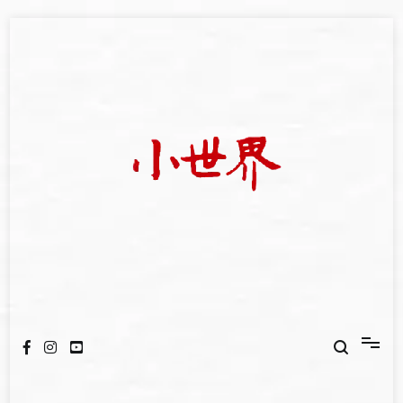
Skip
to
content
我們立足小世界，學習記錄浩瀚蒼穹
世新大學小世界