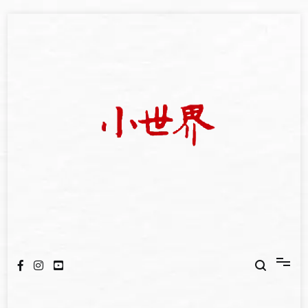
Skip
to
content
我們立足小世界，學習記錄浩瀚蒼穹
世新大學小世界