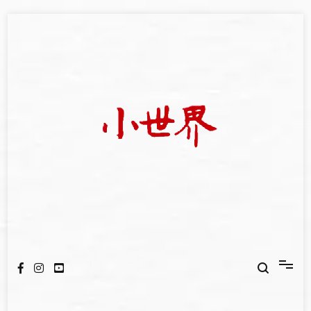
Skip
to
content
我們立足小世界，學習記錄浩瀚蒼穹
世新大學小世界