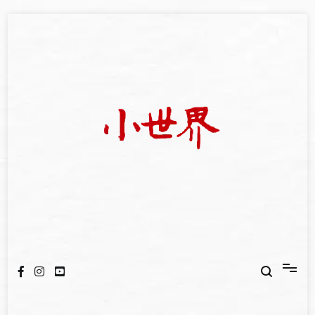
Skip
to
content
我們立足小世界，學習記錄浩瀚蒼穹
世新大學小世界