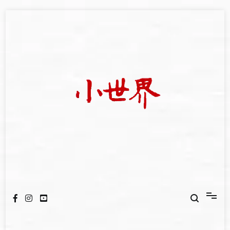
Skip
to
content
我們立足小世界，學習記錄浩瀚蒼穹
世新大學小世界