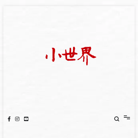
Skip
to
content
我們立足小世界，學習記錄浩瀚蒼穹
世新大學小世界