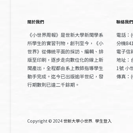
關於我們
聯絡我們
《小世界周報》是世新大學新聞學系
電話：(0
所學生的實習刊物，創刊至今，《小
分機841
世界》從傳統平面的採訪、編輯、排
電子信箱：
版至印刷，逐步走向數位化的線上新
地址：
聞產出，全程都由系上教師指導學生
1號 小
動手完成。迄今已出版逾半世紀，發
傳真：(0
行期數則已達二千餘期。
Copyright © 2024
世新大學小世界
.
學生登入