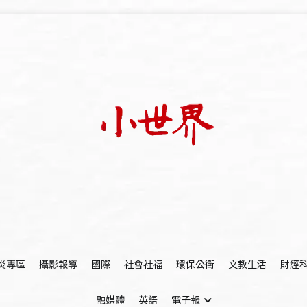
我們立足小世界，學習記錄浩瀚蒼穹
世新大學小世界
炎專區
攝影報導
國際
社會社福
環保公衛
文教生活
財經
融媒體
英語
電子報