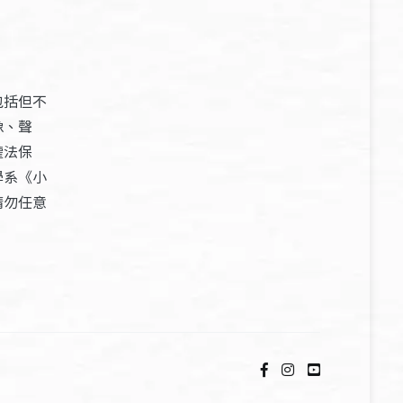
包括但不
像、聲
權法保
學系《小
請勿任意