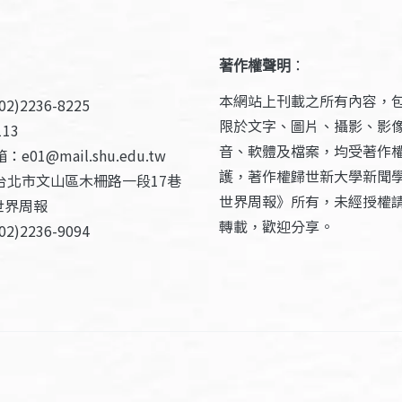
著作權聲明
：
本網站上刊載之所有內容，
2)2236-8225
限於文字、圖片、攝影、影
13
音、軟體及檔案，均受著作
e01@mail.shu.edu.tw
護，著作權歸世新大學新聞
台北市文山區木柵路一段17巷
世界周報》所有，未經授權
世界周報
轉載，歡迎分享。
2)2236-9094