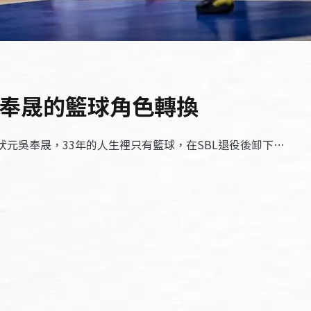
life. 吳奉晟的籃球角色轉換
狀元吳奉晟，33年的人生裡只有籃球，在SBL退役後卸下…