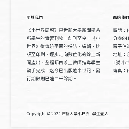
關於我們
聯絡我們
《小世界周報》是世新大學新聞學系
電話：(0
所學生的實習刊物，創刊至今，《小
分機841
世界》從傳統平面的採訪、編輯、排
電子信箱：
版至印刷，逐步走向數位化的線上新
地址：
聞產出，全程都由系上教師指導學生
1號 小
動手完成。迄今已出版逾半世紀，發
傳真：(0
行期數則已達二千餘期。
Copyright © 2024
世新大學小世界
.
學生登入