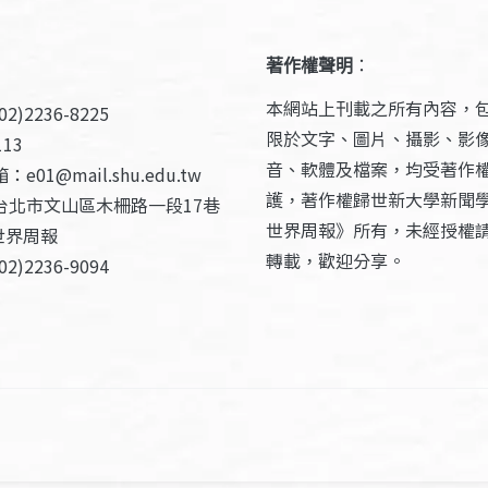
著作權聲明
：
本網站上刊載之所有內容，
2)2236-8225
限於文字、圖片、攝影、影
13
音、軟體及檔案，均受著作
e01@mail.shu.edu.tw
護，著作權歸世新大學新聞
台北市文山區木柵路一段17巷
世界周報》所有，未經授權
世界周報
轉載，歡迎分享。
2)2236-9094