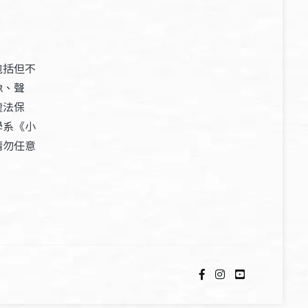
包括但不
像、聲
權法保
學系《小
請勿任意