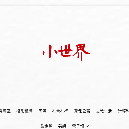
我們立足小世界，學習記錄浩瀚蒼穹
世新大學小世界
炎專區
攝影報導
國際
社會社福
環保公衛
文教生活
財經
融媒體
英語
電子報